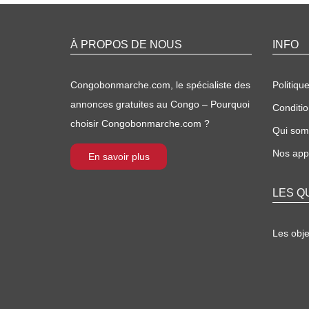
À PROPOS DE NOUS
INFO
Congobonmarche.com, le spécialiste des
Politique
annonces gratuites au Congo – Pourquoi
Conditio
choisir Congobonmarche.com ?
Qui so
Nos appl
En savoir plus
LES Q
Les obj