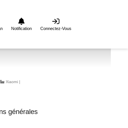
an
Notification
Connectez-Vous
|
Xiaomi
|
0
ons générales