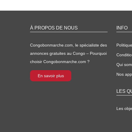
À PROPOS DE NOUS
INFO
Congobonmarche.com, le spécialiste des
Politique
annonces gratuites au Congo – Pourquoi
Conditio
choisir Congobonmarche.com ?
Qui so
Nos appl
En savoir plus
LES Q
Les obj