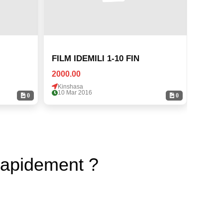
FILM IDEMILI 1-10 FIN
FILM 
2000.00
2000.
Kinshasa
Kinsh
10 Mar 2016
10 Ma
0
0
rapidement ?