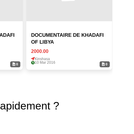
ADAFI
DOCUMENTAIRE DE KHADAFI
DOCU
OF LIBYA
OF L
2000.00
2000.
Kinshasa
Kinsh
10 Mar 2016
10 Ma
0
0
rapidement ?