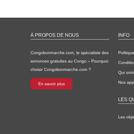
À PROPOS DE NOUS
INFO
Congobonmarche.com, le spécialiste des
Politique
annonces gratuites au Congo – Pourquoi
Conditio
choisir Congobonmarche.com ?
Qui so
Nos appl
En savoir plus
LES Q
Les obj