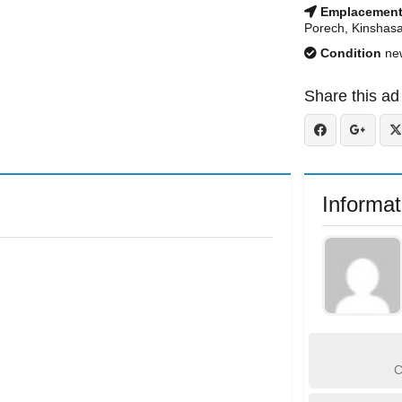
Emplacemen
Porech, Kinshas
Condition
ne
Share this ad
Informat
C