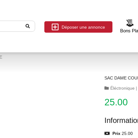
Déposer une annonce
Bons Pl
E
SAC DAME COU
Éléctronique
25.00
Informati
Prix
25.00