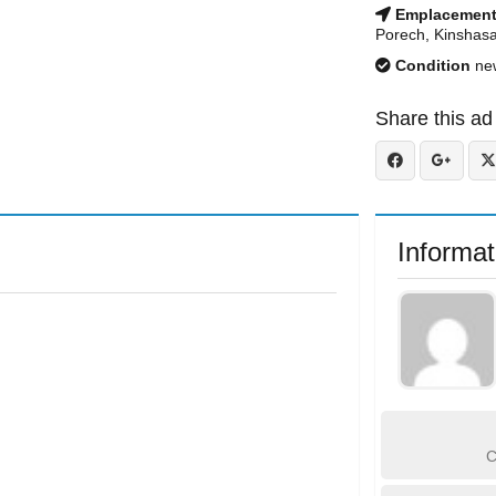
Emplacemen
Porech, Kinshas
Condition
ne
Share this ad
Informat
C