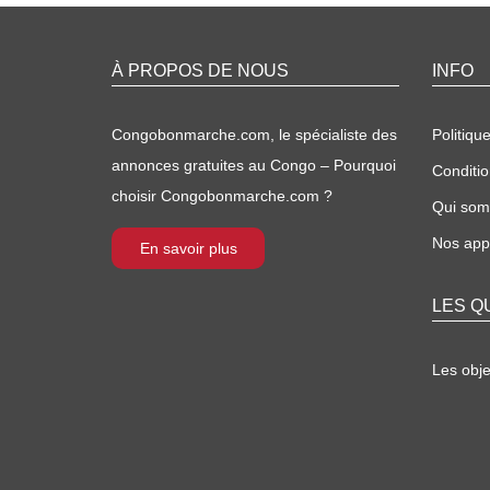
À PROPOS DE NOUS
INFO
Congobonmarche.com, le spécialiste des
Politique
annonces gratuites au Congo – Pourquoi
Conditio
choisir Congobonmarche.com ?
Qui so
Nos appl
En savoir plus
LES Q
Les obj