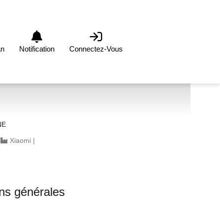
an
Notification
Connectez-Vous
NE
|
Xiaomi
|
ons générales