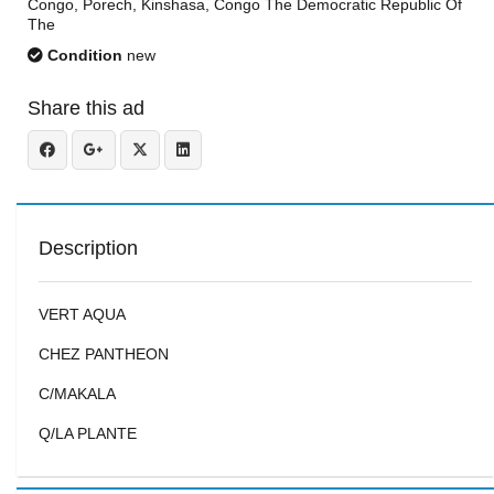
Congo, Porech, Kinshasa, Congo The Democratic Republic Of
The
Condition
new
Share this ad
Description
VERT AQUA
CHEZ PANTHEON
C/MAKALA
Q/LA PLANTE