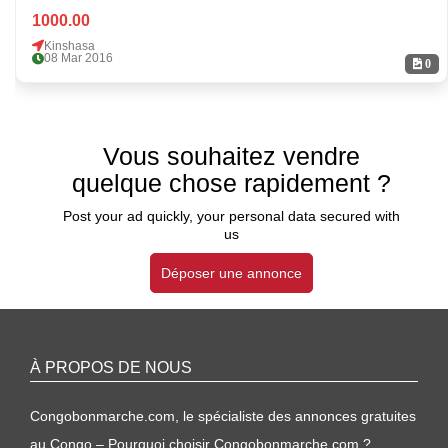
1000.00
Kinshasa
08 Mar 2016
0
Vous souhaitez vendre
quelque chose rapidement ?
Post your ad quickly, your personal data secured with
us
Déposer une annonce
À PROPOS DE NOUS
Congobonmarche.com, le spécialiste des annonces gratuites
au Congo – Pourquoi choisir Congobonmarche.com ?