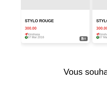
STYLO ROUGE
STYL
300.00
300.0
Kinshasa
Kinsh
07 Mar 2016
07 Ma
0
Vous souha