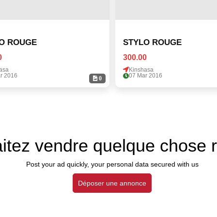
O ROUGE
STYLO ROUGE
0
300.00
asa
Kinshasa
r 2016
07 Mar 2016
0
itez vendre quelque chose 
Post your ad quickly, your personal data secured with us
Déposer une annonce