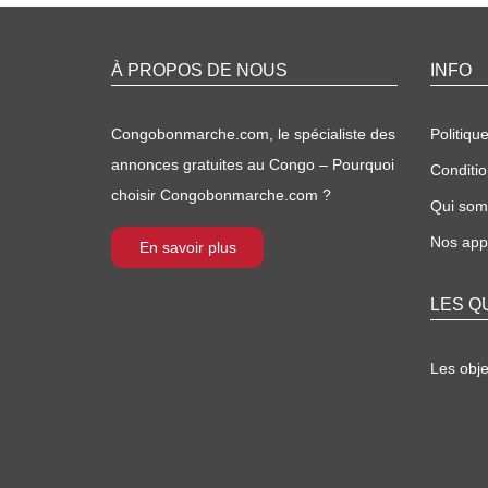
À PROPOS DE NOUS
INFO
Congobonmarche.com, le spécialiste des
Politique
annonces gratuites au Congo – Pourquoi
Conditio
choisir Congobonmarche.com ?
Qui so
Nos appl
En savoir plus
LES Q
Les obj