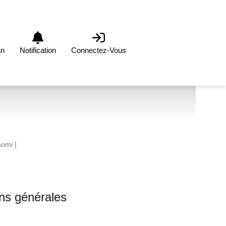
an
Notification
Connectez-Vous
aomi
|
ons générales