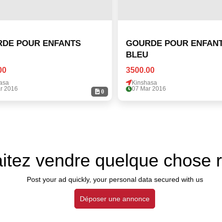
DE POUR ENFANTS
GOURDE POUR ENFAN
BLEU
00
3500.00
asa
Kinshasa
r 2016
07 Mar 2016
0
itez vendre quelque chose 
Post your ad quickly, your personal data secured with us
Déposer une annonce