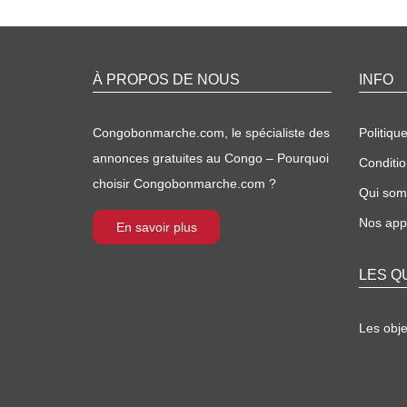
À PROPOS DE NOUS
INFO
Congobonmarche.com, le spécialiste des
Politique
annonces gratuites au Congo – Pourquoi
Conditio
choisir Congobonmarche.com ?
Qui so
Nos appl
En savoir plus
LES Q
Les obj