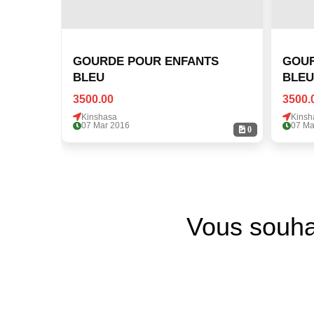
GOURDE POUR ENFANTS
GOUR
BLEU
BLEU
3500.00
3500.
Kinshasa
Kinsh
07 Mar 2016
07 Ma
0
Vous souha