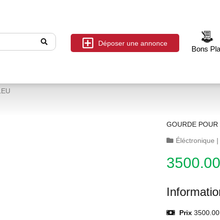
Déposer une annonce
Bons Pl
LEU
GOURDE POUR 
Éléctronique
3500.0
Informati
Prix
3500.00