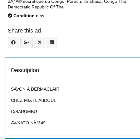
dÃƒÂ©mocratique du Congo, Porech, Kinshasa, Congo The
Democratic Republic Of The
Condition
new
Share this ad
Description
SAVON Â DERMACLAIR
CHEZ MIXTE ABDOUL
C/BARUMBU
AV/KATO NÂ°349