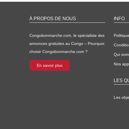
À PROPOS DE NOUS
INFO
Congobonmarche.com, le spécialiste des
Politique
annonces gratuites au Congo – Pourquoi
Conditio
choisir Congobonmarche.com ?
Qui so
Nos appl
En savoir plus
LES Q
Les obj