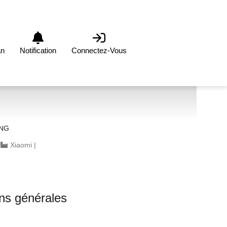
an
Notification
Connectez-Vous
UNG
|
Xiaomi
|
ons générales