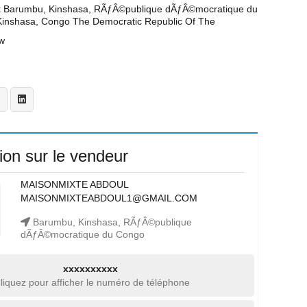
t
Barumbu, Kinshasa, RÃƒÂ©publique dÃƒÂ©mocratique du
Kinshasa, Congo The Democratic Republic Of The
w
ion sur le vendeur
MAISONMIXTE ABDOUL
MAISONMIXTEABDOUL1@GMAIL.COM
Barumbu, Kinshasa, RÃƒÂ©publique
dÃƒÂ©mocratique du Congo
xxxxxxxxxx
liquez pour afficher le numéro de téléphone