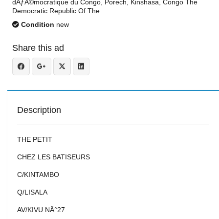
dÃƒÂ©mocratique du Congo, Porech, Kinshasa, Congo The
Democratic Republic Of The
Condition
new
Share this ad
Description
THE PETIT
CHEZ LES BATISEURS
C/KINTAMBO
Q/LISALA
AV/KIVU NÂ°27