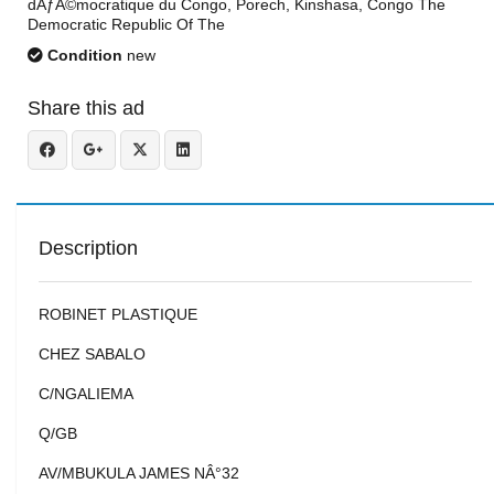
dÃƒÂ©mocratique du Congo, Porech, Kinshasa, Congo The
Democratic Republic Of The
Condition
new
Share this ad
Description
ROBINET PLASTIQUE
CHEZ SABALO
C/NGALIEMA
Q/GB
AV/MBUKULA JAMES NÂ°32