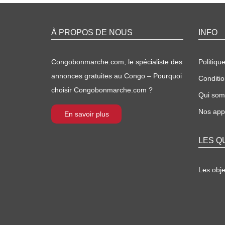
À PROPOS DE NOUS
INFO
Congobonmarche.com, le spécialiste des
Politique
annonces gratuites au Congo – Pourquoi
Conditio
choisir Congobonmarche.com ?
Qui so
Nos appl
En savoir plus
LES Q
Les obj