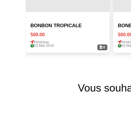
BONBON TROPICALE
500.00
500.0
Kinshasa
Kinsh
03 Mar 2016
03 Ma
0
Vous souha