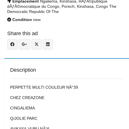
Emplacement
Ngaliema, Kinshasa, RÃƒÂ©publique
dÃƒÂ©mocratique du Congo, Porech, Kinshasa, Congo The
Democratic Republic Of The
Condition
new
Share this ad
Description
PERPETTE MULTI COULEUR NÂ°39
CHEZ CREAZONE
C/NGALIEMA
Q/JOLIE PARC
AV/KASA-VUBU NÂ°6