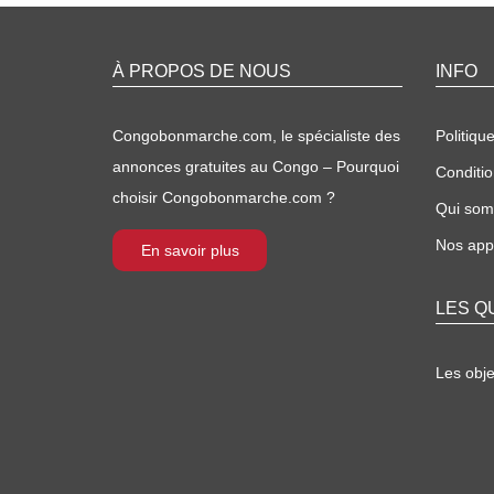
À PROPOS DE NOUS
INFO
Congobonmarche.com, le spécialiste des
Politique
annonces gratuites au Congo – Pourquoi
Conditio
choisir Congobonmarche.com ?
Qui so
Nos appl
En savoir plus
LES Q
Les obj