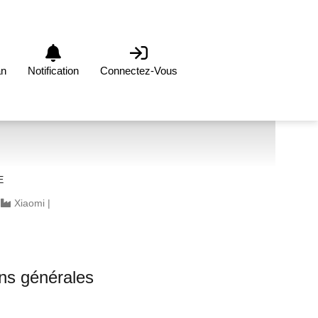
an
Notification
Connectez-Vous
E
|
Xiaomi
|
ons générales