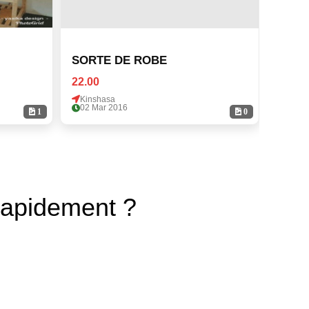
SORTE DE ROBE
SORT
22.00
22.00
Kinshasa
Kinsh
02 Mar 2016
02 Ma
1
0
rapidement ?