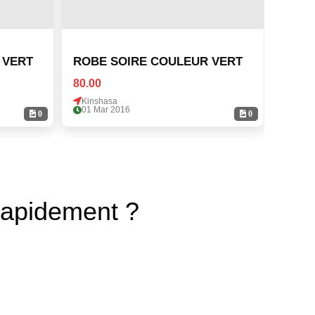
 VERT
ROBE SOIRE COULEUR VERT
ROBE
80.00
80.00
Kinshasa
Kinsh
01 Mar 2016
01 Ma
0
0
rapidement ?