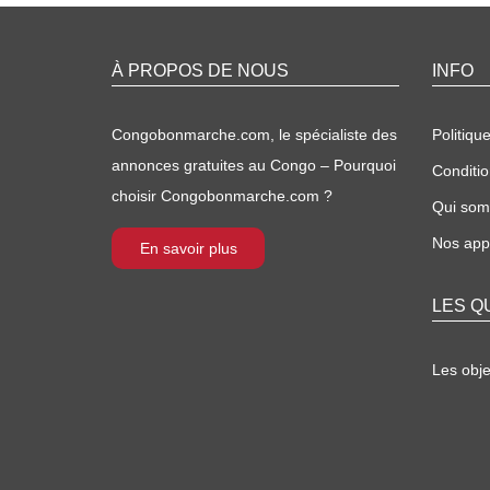
À PROPOS DE NOUS
INFO
Congobonmarche.com, le spécialiste des
Politique
annonces gratuites au Congo – Pourquoi
Conditio
choisir Congobonmarche.com ?
Qui so
Nos appl
En savoir plus
LES Q
Les obj