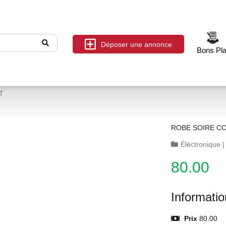
Déposer une annonce
Bons Pl
T
ROBE SOIRE C
Éléctronique
80.00
Informati
Prix
80.00