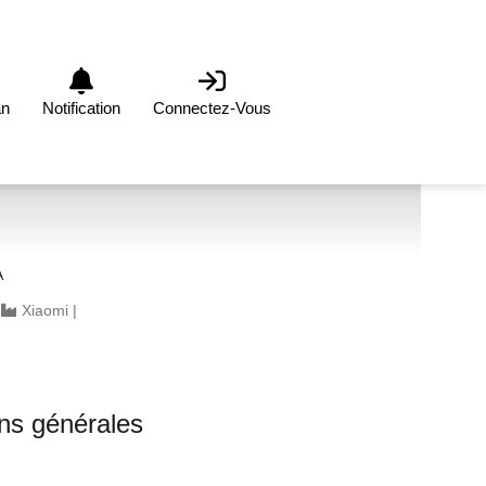
an
Notification
Connectez-Vous
A
|
Xiaomi
|
ons générales