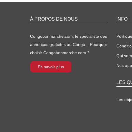
À PROPOS DE NOUS
INFO
Congobonmarche.com, le spécialiste des
Politique
annonces gratuites au Congo – Pourquoi
Conditio
choisir Congobonmarche.com ?
Qui so
Nos appl
En savoir plus
LES Q
Les obj