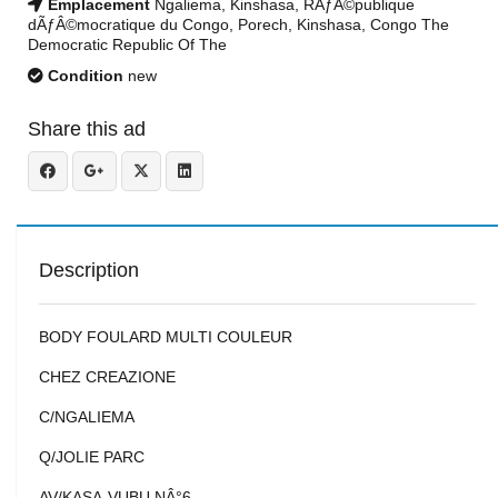
Emplacement
Ngaliema, Kinshasa, RÃƒÂ©publique
dÃƒÂ©mocratique du Congo, Porech, Kinshasa, Congo The
Democratic Republic Of The
Condition
new
Share this ad
Description
BODY FOULARD MULTI COULEUR
CHEZ CREAZIONE
C/NGALIEMA
Q/JOLIE PARC
AV/KASA-VUBU NÂ°6