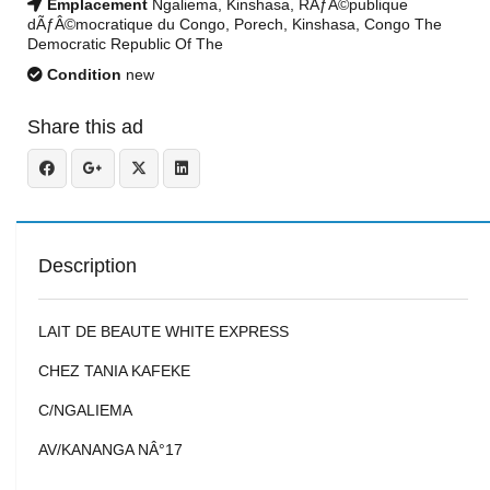
Emplacement
Ngaliema, Kinshasa, RÃƒÂ©publique
dÃƒÂ©mocratique du Congo, Porech, Kinshasa, Congo The
Democratic Republic Of The
Condition
new
Share this ad
Description
LAIT DE BEAUTE WHITE EXPRESS
CHEZ TANIA KAFEKE
C/NGALIEMA
AV/KANANGA NÂ°17