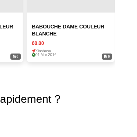
LEUR
BABOUCHE DAME COULEUR
BAB
BLANCHE
BLA
60.00
60.00
Kinshasa
Kinsh
01 Mar 2016
01 Ma
0
0
rapidement ?