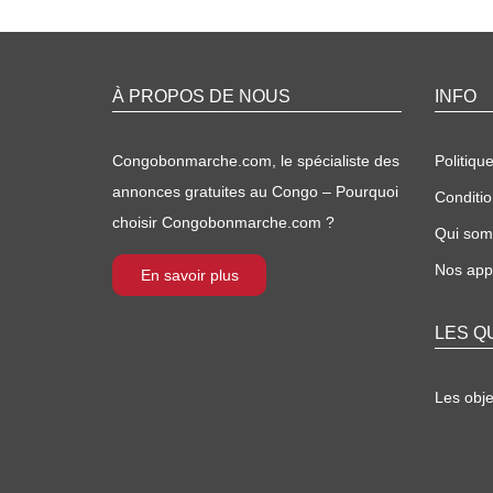
À PROPOS DE NOUS
INFO
Congobonmarche.com, le spécialiste des
Politique
annonces gratuites au Congo – Pourquoi
Conditio
choisir Congobonmarche.com ?
Qui so
Nos appl
En savoir plus
LES Q
Les obj