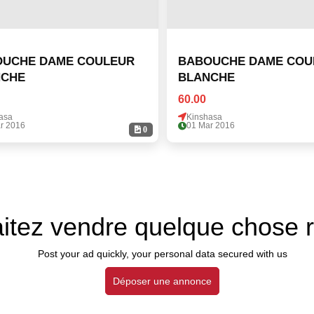
UCHE DAME COULEUR
BABOUCHE DAME COU
NCHE
BLANCHE
60.00
asa
Kinshasa
r 2016
01 Mar 2016
0
itez vendre quelque chose 
Post your ad quickly, your personal data secured with us
Déposer une annonce