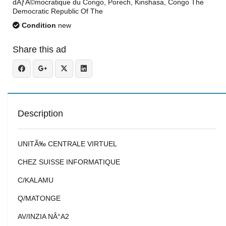
dÃƒÂ©mocratique du Congo, Porech, Kinshasa, Congo The
Democratic Republic Of The
Condition
new
Share this ad
Description
UNITÃ‰ CENTRALE VIRTUEL
CHEZ SUISSE INFORMATIQUE
C/KALAMU
Q/MATONGE
AV/INZIA NÂ°A2