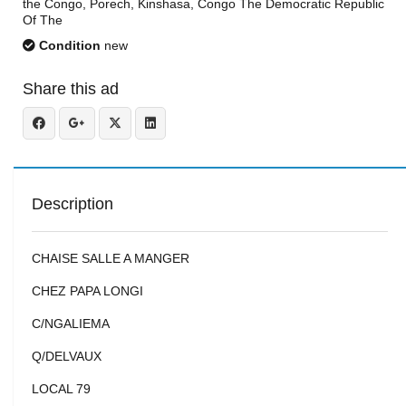
the Congo, Porech, Kinshasa, Congo The Democratic Republic
Of The
Condition
new
Share this ad
Description
CHAISE SALLE A MANGER
CHEZ PAPA LONGI
C/NGALIEMA
Q/DELVAUX
LOCAL 79