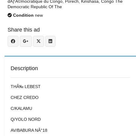
dÃƒÂ©mocratique du Congo, Porech, Kinshasa, Congo The
Democratic Republic Of The
Condition
new
Share this ad
Description
THÃ‰ LEBEST
CHEZ CREDO
C/KALAMU
Q/YOLO NORD
AV/BABURA NÂ°18