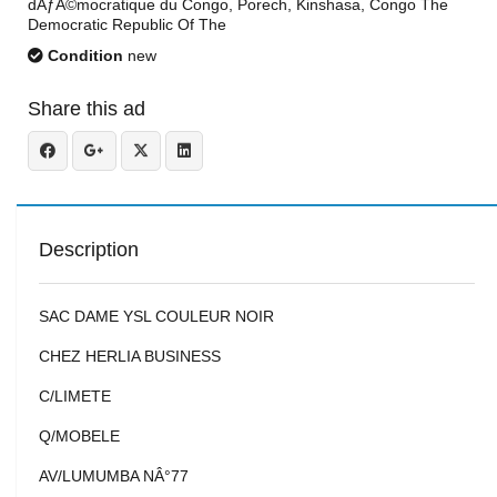
dÃƒÂ©mocratique du Congo, Porech, Kinshasa, Congo The
Democratic Republic Of The
Condition
new
Share this ad
Description
SAC DAME YSL COULEUR NOIR
CHEZ HERLIA BUSINESS
C/LIMETE
Q/MOBELE
AV/LUMUMBA NÂ°77