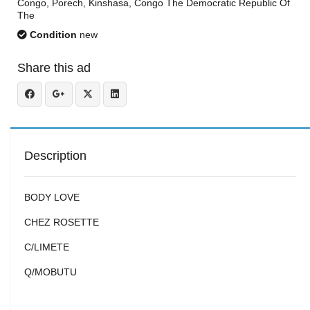
Congo, Porech, Kinshasa, Congo The Democratic Republic Of
The
Condition
new
Share this ad
Description
BODY LOVE
CHEZ ROSETTE
C/LIMETE
Q/MOBUTU