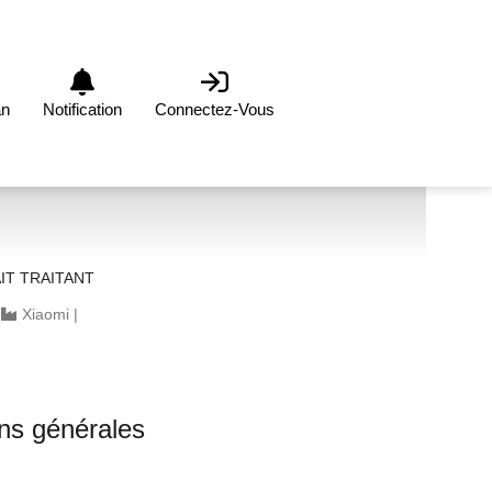
an
Notification
Connectez-Vous
AIT TRAITANT
|
Xiaomi
|
0
ons générales