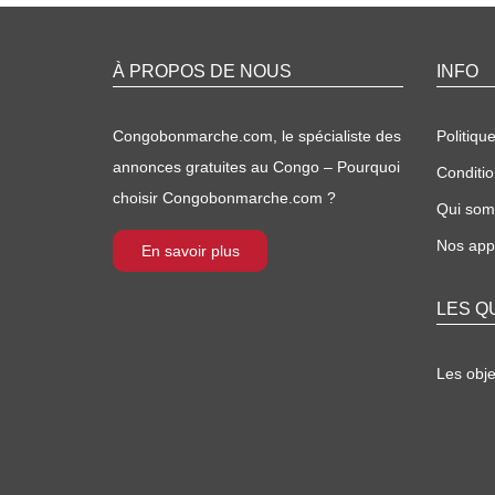
À PROPOS DE NOUS
INFO
Congobonmarche.com, le spécialiste des
Politique
annonces gratuites au Congo – Pourquoi
Conditio
choisir Congobonmarche.com ?
Qui so
Nos appl
En savoir plus
LES Q
Les obj