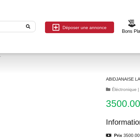
Déposer une annonce
Bons Pl
T
ABIDJANAISE L
Éléctronique
3500.0
Informati
Prix
3500.00