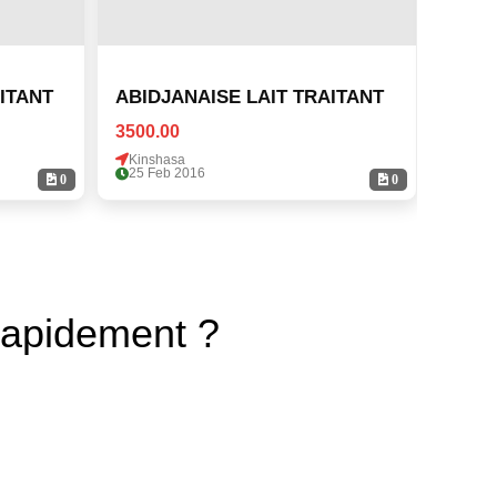
ITANT
ABIDJANAISE LAIT TRAITANT
ABID
3500.00
3500.
Kinshasa
Kinsh
25 Feb 2016
25 Fe
0
0
rapidement ?