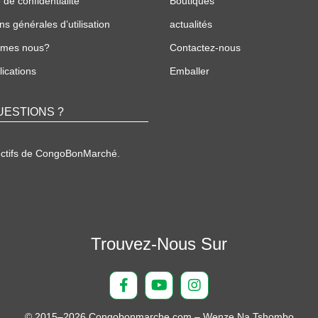
 de confidentialité
Boutiques
ns générales d’utilisation
actualités
mmes nous?
Contactez-nous
ications
Emballer
UESTIONS ?
ectifs de CongoBonMarché.
Trouvez-Nous Sur
© 2015–2026 Congobonmarche.com – Wenze Na Tshombo