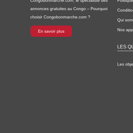
Congobonmarche.com, le spécialiste des
Politique
annonces gratuites au Congo – Pourquoi
Conditio
choisir Congobonmarche.com ?
Qui so
Nos appl
En savoir plus
LES Q
Les obj