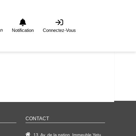
an
Notification
Connectez-Vous
CONTACT
13, Av. de la nation, Immeuble Yetu,