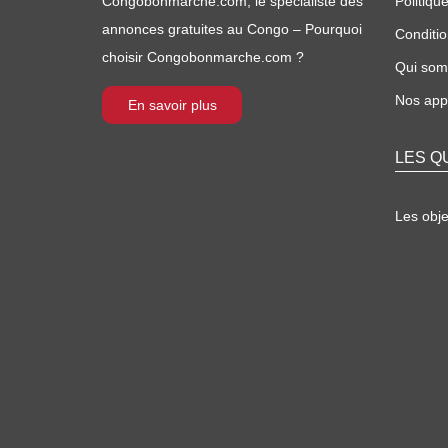
Congobonmarche.com, le spécialiste des
Politique
annonces gratuites au Congo – Pourquoi
Conditio
choisir Congobonmarche.com ?
Qui so
Nos appl
En savoir plus
LES Q
Les obj