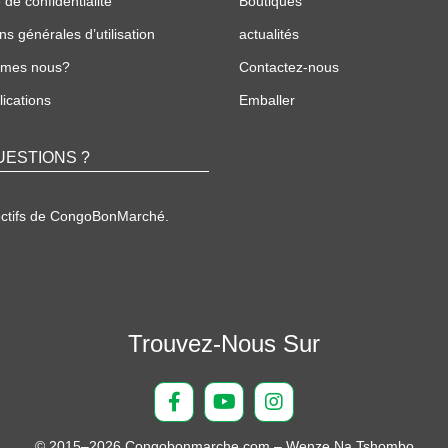
 de confidentialité
Boutiques
ns générales d’utilisation
actualités
mmes nous?
Contactez-nous
ications
Emballer
UESTIONS ?
ectifs de CongoBonMarché.
Trouvez-Nous Sur
© 2015–2026 Congobonmarche.com – Wenze Na Tshombo