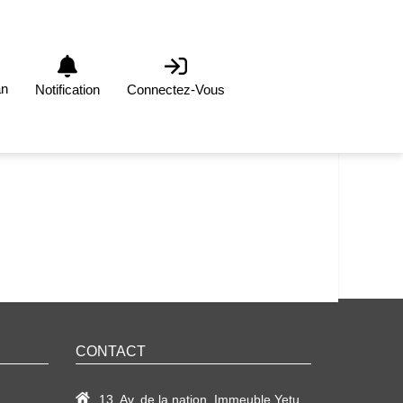
an
Notification
Connectez-Vous
CONTACT
13, Av. de la nation, Immeuble Yetu,