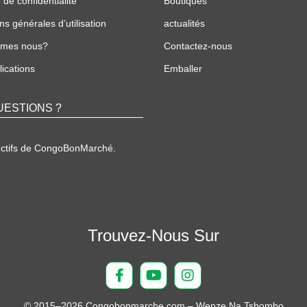
 de confidentialité
Boutiques
ns générales d’utilisation
actualités
mmes nous?
Contactez-nous
ications
Emballer
UESTIONS ?
ectifs de CongoBonMarché.
Trouvez-Nous Sur
© 2015–2026 Congobonmarche.com – Wenze Na Tshombo