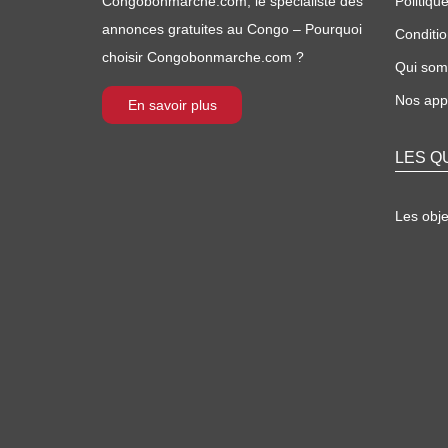
Congobonmarche.com, le spécialiste des
Politique
annonces gratuites au Congo – Pourquoi
Conditio
choisir Congobonmarche.com ?
Qui so
Nos appl
En savoir plus
LES Q
Les obj