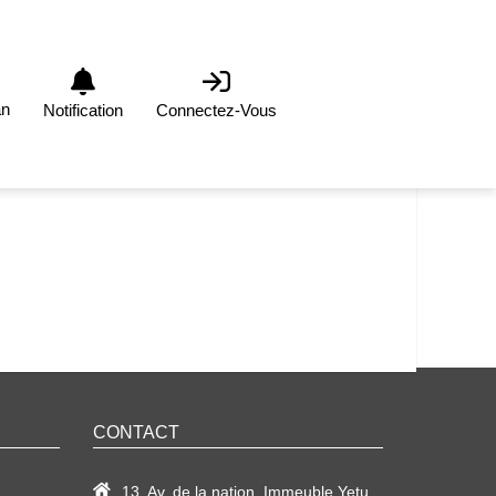
an
Notification
Connectez-Vous
CONTACT
13, Av. de la nation, Immeuble Yetu,