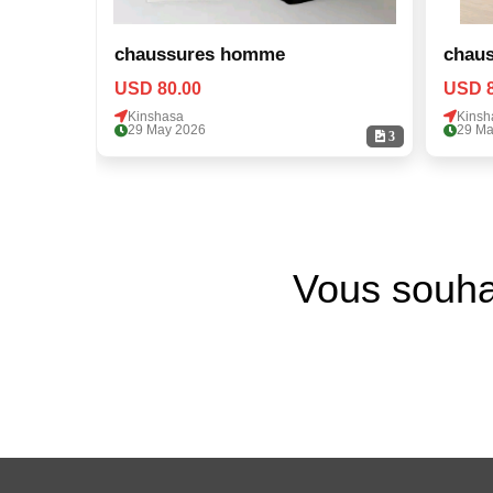
chaussures homme
chau
USD 80.00
USD 8
Kinshasa
Kinsh
29 May 2026
29 Ma
3
Vous souha