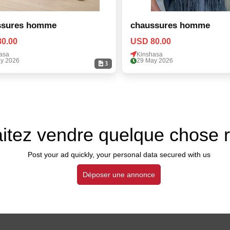
ssures homme
chaussures homme
0.00
USD 80.00
asa
Kinshasa
y 2026
29 May 2026
3
itez vendre quelque chose 
Post your ad quickly, your personal data secured with us
Déposer une annonce