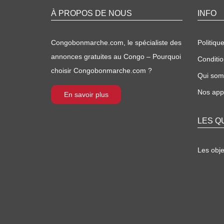
À PROPOS DE NOUS
INFO
Congobonmarche.com, le spécialiste des
Politique
annonces gratuites au Congo – Pourquoi
Conditio
choisir Congobonmarche.com ?
Qui so
Nos appl
En savoir plus
LES Q
Les obj