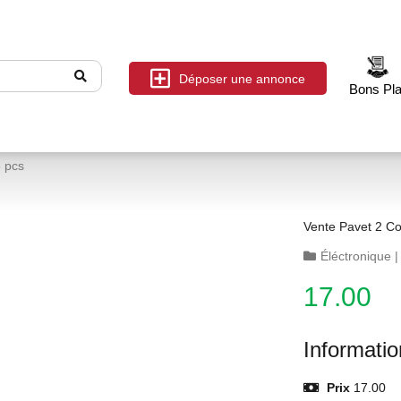
Déposer une annonce
Bons Pl
5 pcs
Vente Pavet 2 C
Éléctronique
17.00
Informati
Prix
17.00