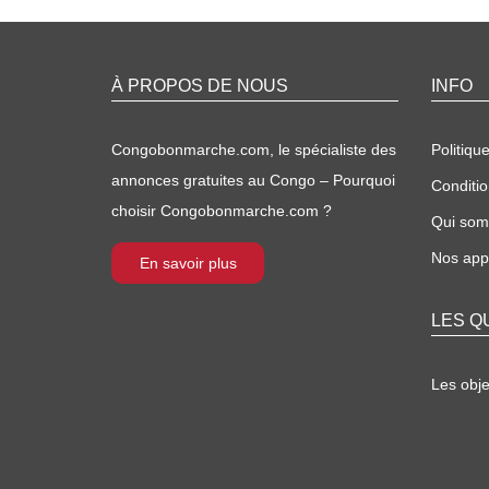
À PROPOS DE NOUS
INFO
Congobonmarche.com, le spécialiste des
Politique
annonces gratuites au Congo – Pourquoi
Conditio
choisir Congobonmarche.com ?
Qui so
Nos appl
En savoir plus
LES Q
Les obj