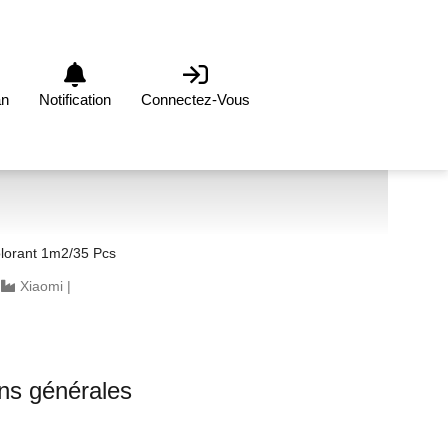
an
Notification
Connectez-Vous
olorant 1m2/35 Pcs
|
Xiaomi
|
ons générales