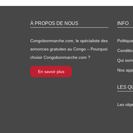
À PROPOS DE NOUS
INFO
Congobonmarche.com, le spécialiste des
Politique
annonces gratuites au Congo – Pourquoi
Conditio
choisir Congobonmarche.com ?
Qui so
Nos appl
En savoir plus
LES Q
Les obj