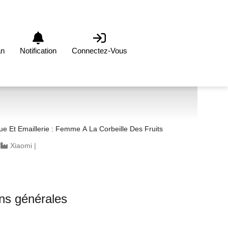
an
Notification
Connectez-Vous
Art En Métal Battue Et Emaillerie : Femme A La Corbeille Des Fruits
|
Xiaomi
|
ons générales