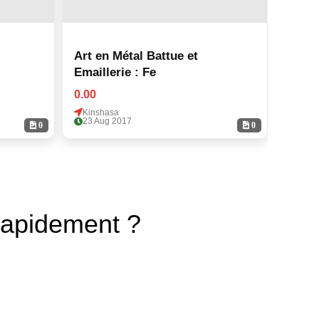
Art en Métal Battue et
Art en
Emaillerie : Fe
Email
0.00
0.00
Kinshasa
Kinsh
23 Aug 2017
23 Au
0
0
rapidement ?