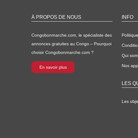
À PROPOS DE NOUS
INFO
Congobonmarche.com, le spécialiste des
Politique
annonces gratuites au Congo – Pourquoi
Conditio
choisir Congobonmarche.com ?
Qui so
Nos appl
En savoir plus
LES Q
Les obj