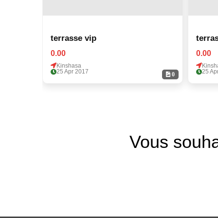
terrasse vip
terra
0.00
0.00
Kinshasa
Kinsh
25 Apr 2017
25 Ap
0
Vous souha