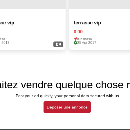
sse vip
terrasse vip
0.00
asa
Kinshasa
r 2017
25 Apr 2017
0
itez vendre quelque chose 
Post your ad quickly, your personal data secured with us
Déposer une annonce