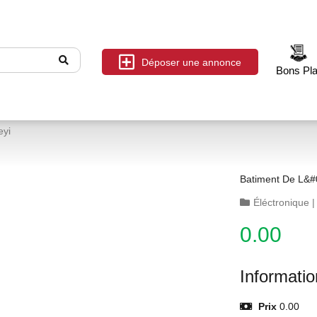
Déposer une annonce
Bons Pl
eyi
Batiment De L&#
Éléctronique
0.00
Informati
Prix
0.00