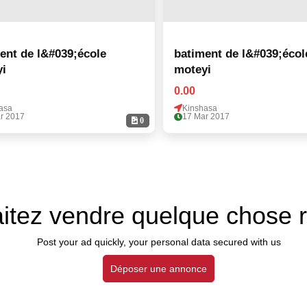
ent de l&#039;école
batiment de l&#039;écol
i
moteyi
0.00
asa
Kinshasa
r 2017
17 Mar 2017
0
itez vendre quelque chose 
Post your ad quickly, your personal data secured with us
Déposer une annonce