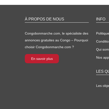
À PROPOS DE NOUS
INFO
Congobonmarche.com, le spécialiste des
Politique
annonces gratuites au Congo – Pourquoi
Conditio
choisir Congobonmarche.com ?
Qui so
Nos appl
En savoir plus
LES Q
Les obj