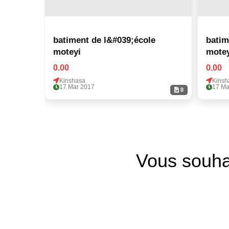
batiment de l&#039;école
batim
moteyi
motey
0.00
0.00
Kinshasa
Kinsh
17 Mar 2017
17 Ma
0
Vous souha