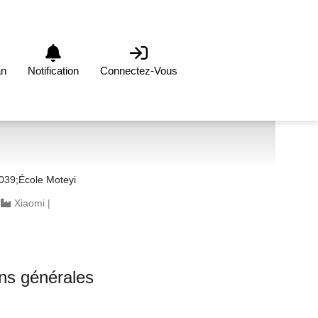
an
Notification
Connectez-Vous
039;école Moteyi
|
Xiaomi
|
ons générales