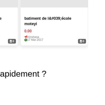
e
batiment de l&#039;école
batim
moteyi
motey
0.00
0.00
Kinshasa
Kinsh
17 Mar 2017
17 Ma
0
0
rapidement ?