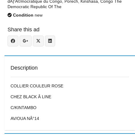
dÃƒÂ©mocratique du Congo, Porech, Kinshasa, Congo The
Democratic Republic Of The
Condition
new
Share this ad
Description
COLLIER COULEUR ROSE
CHEZ BLACK Â LINE
C/KINTAMBO
AV/OUA NÂ°14