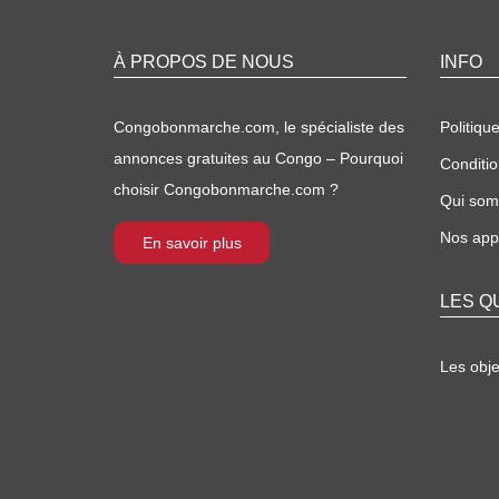
À PROPOS DE NOUS
INFO
Congobonmarche.com, le spécialiste des
Politique
annonces gratuites au Congo – Pourquoi
Conditio
choisir Congobonmarche.com ?
Qui so
Nos appl
En savoir plus
LES Q
Les obj