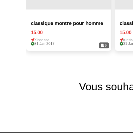
classique montre pour homme
class
15.00
15.00
Kinshasa
Kinsh
31 Jan 2017
31 Ja
0
Vous souha