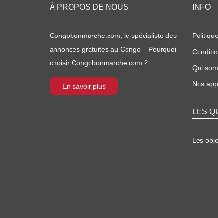
À PROPOS DE NOUS
INFO
Congobonmarche.com, le spécialiste des
Politique
annonces gratuites au Congo – Pourquoi
Conditio
choisir Congobonmarche.com ?
Qui so
Nos appl
En savoir plus
LES Q
Les obj