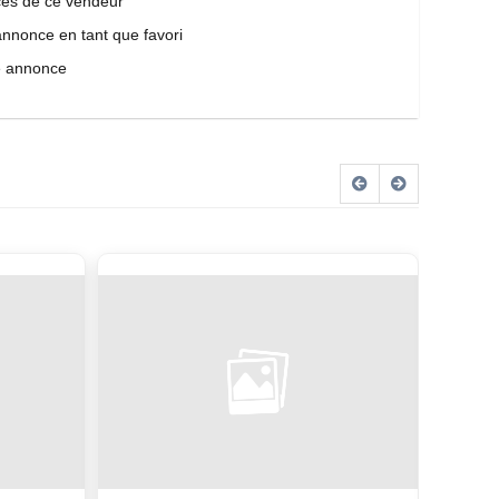
es de ce vendeur
annonce en tant que favori
e annonce