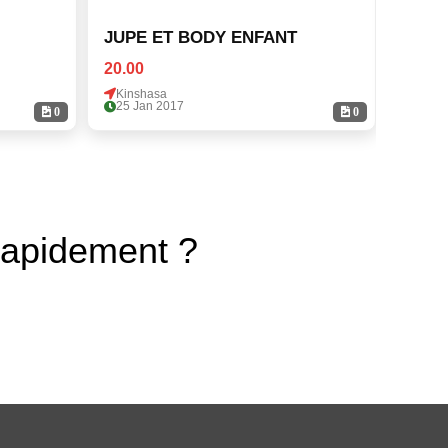
JUPE ET BODY ENFANT
JUPE
20.00
20.00
Kinshasa
Kinsh
25 Jan 2017
25 Ja
0
0
rapidement ?