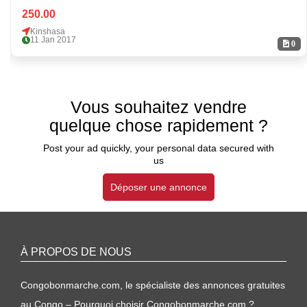
250.00
Kinshasa
11 Jan 2017
0
Vous souhaitez vendre
quelque chose rapidement ?
Post your ad quickly, your personal data secured with
us
Déposer une annonce
À PROPOS DE NOUS
Congobonmarche.com, le spécialiste des annonces gratuites
au Congo – Pourquoi choisir Congobonmarche.com ?