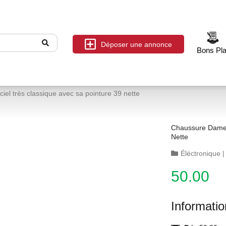
Déposer une annonce
Bons Pl
iel très classique avec sa pointure 39 nette
Chaussure Dame Couleur Bleu Ciel Très Class
Nette
Éléctronique
50.00
Informati