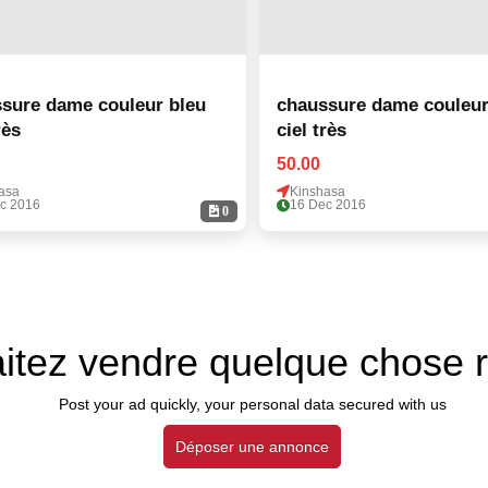
ure dame couleur bleu
chaussure dame couleur ble
rès
ciel très
50.00
asa
Kinshasa
c 2016
16 Dec 2016
0
itez vendre quelque chose 
Post your ad quickly, your personal data secured with us
Déposer une annonce