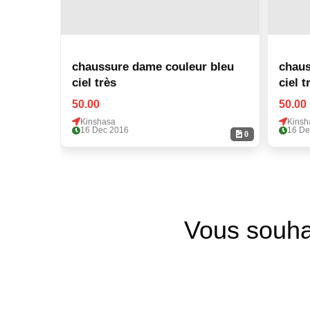
chaussure dame couleur bleu
chauss
ciel très
ciel t
50.00
50.00
Kinshasa
Kinsh
16 Dec 2016
16 De
0
Vous souha