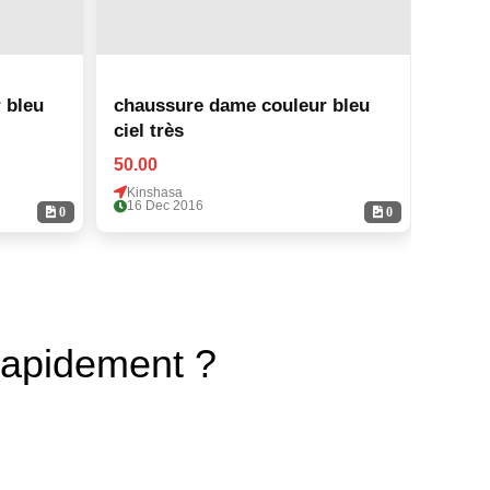
u
chaussure dame couleur bleu
chauss
ciel très
ciel t
50.00
50.00
Kinshasa
Kinsh
16 Dec 2016
16 De
0
0
rapidement ?