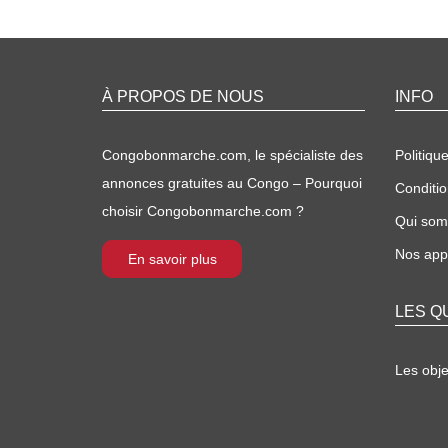
À PROPOS DE NOUS
INFO
Congobonmarche.com, le spécialiste des
Politique
annonces gratuites au Congo – Pourquoi
Conditio
choisir Congobonmarche.com ?
Qui so
Nos appl
En savoir plus
LES Q
Les obj