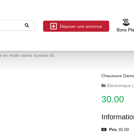
Déposer une annonce
Bons Pl
e en mode vernis numero 40
Éléctronique
30.00
Informati
Prix
30.00