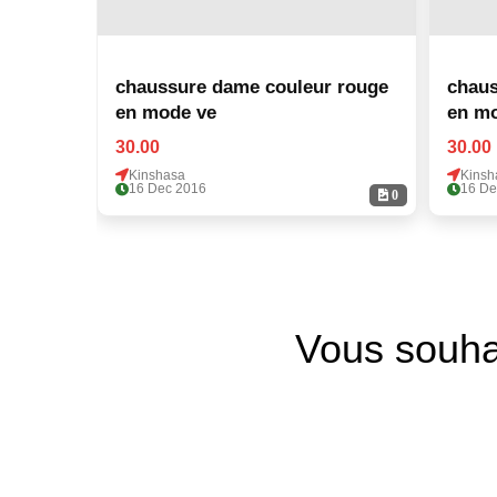
chaussure dame couleur rouge
chaus
en mode ve
en m
30.00
30.00
Kinshasa
Kinsh
16 Dec 2016
16 De
0
Vous souha