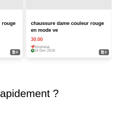
 rouge
chaussure dame couleur rouge
chaus
en mode ve
en m
30.00
30.00
Kinshasa
Kinsh
16 Dec 2016
16 De
0
0
rapidement ?