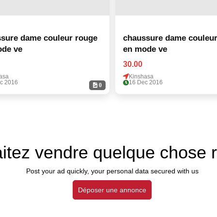
sure dame couleur rouge
chaussure dame couleur
ode ve
en mode ve
30.00
asa
Kinshasa
c 2016
16 Dec 2016
0
itez vendre quelque chose 
Post your ad quickly, your personal data secured with us
Déposer une annonce