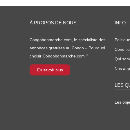
À PROPOS DE NOUS
INFO
Congobonmarche.com, le spécialiste des
Politique
annonces gratuites au Congo – Pourquoi
Conditio
choisir Congobonmarche.com ?
Qui so
Nos appl
En savoir plus
LES Q
Les obj