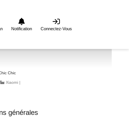
an
Notification
Connectez-Vous
be Classique Chic Chic
|
Xiaomi
|
ons générales