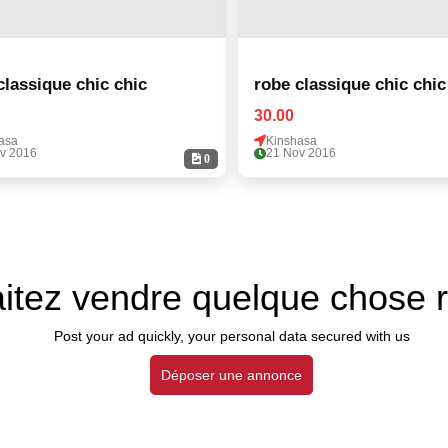
robe classique chic chic
robe classique chic chic
30.00
asa
Kinshasa
v 2016
21 Nov 2016
0
itez vendre quelque chose 
Post your ad quickly, your personal data secured with us
Déposer une annonce