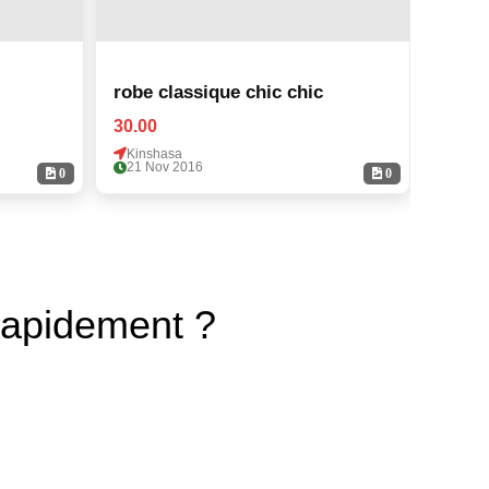
robe classique chic chic
30.00
30.00
Kinshasa
Kinsh
21 Nov 2016
21 No
0
0
rapidement ?