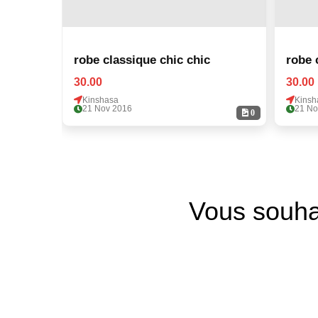
robe classique chic chic
30.00
30.00
Kinshasa
Kinsh
21 Nov 2016
21 No
0
Vous souha