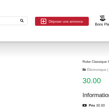
Déposer une annonce
Bons Pl
Ro
Éléctronique
30.00
Informati
Prix
30.00