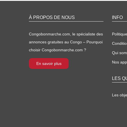
À PROPOS DE NOUS
INFO
Congobonmarche.com, le spécialiste des
Politique
annonces gratuites au Congo – Pourquoi
Conditio
choisir Congobonmarche.com ?
Qui so
Nos appl
En savoir plus
LES Q
Les obj