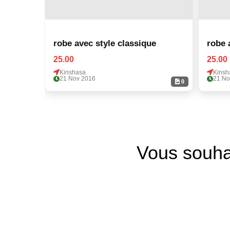
robe avec style classique
robe 
25.00
25.00
Kinshasa
Kinsh
21 Nov 2016
21 No
0
Vous souha