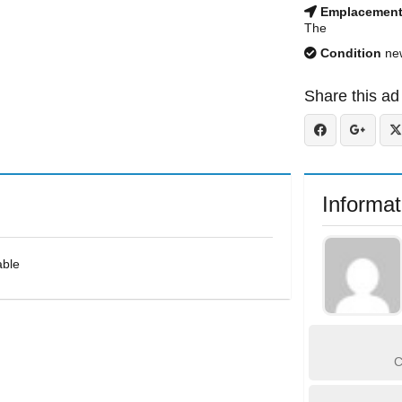
Emplacemen
The
Condition
ne
Share this ad
Informat
able
C