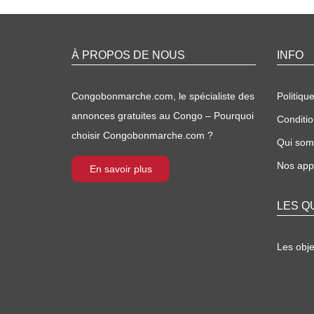
À PROPOS DE NOUS
INFO
Congobonmarche.com, le spécialiste des
Politique
annonces gratuites au Congo – Pourquoi
Conditio
choisir Congobonmarche.com ?
Qui so
Nos appl
En savoir plus
LES Q
Les obj