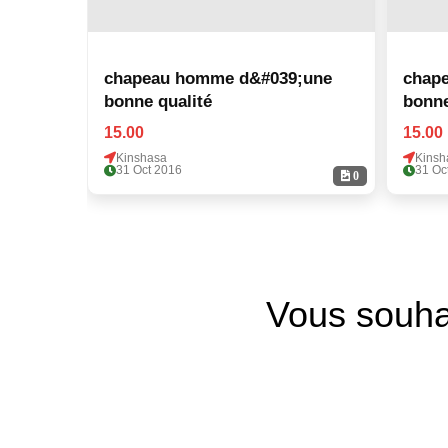
chapeau homme d&#039;une
chap
bonne qualité
bonne
15.00
15.00
Kinshasa
Kinsh
31 Oct 2016
31 Oc
0
Vous souha