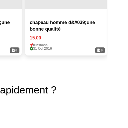
;une
chapeau homme d&#039;une
chap
bonne qualité
bonne
15.00
15.00
Kinshasa
Kinsh
31 Oct 2016
31 Oc
0
0
rapidement ?