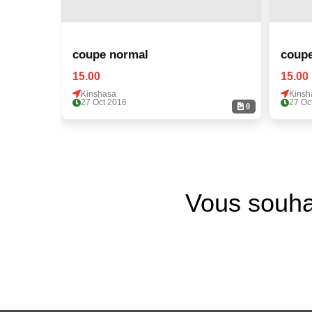
coupe normal
coup
15.00
15.00
Kinshasa
Kinsh
27 Oct 2016
27 Oc
0
Vous souha