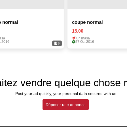
e normal
coupe normal
15.00
asa
Kinshasa
t 2016
27 Oct 2016
0
itez vendre quelque chose 
Post your ad quickly, your personal data secured with us
Déposer une annonce