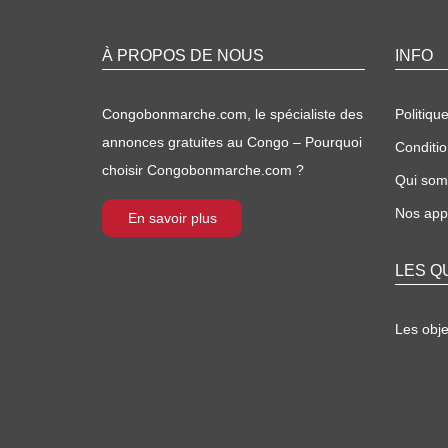
À PROPOS DE NOUS
INFO
Congobonmarche.com, le spécialiste des
Politique
annonces gratuites au Congo – Pourquoi
Conditio
choisir Congobonmarche.com ?
Qui so
Nos appl
En savoir plus
LES Q
Les obj