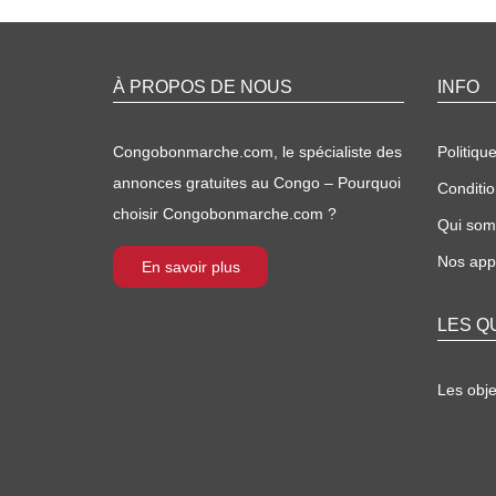
À PROPOS DE NOUS
INFO
Congobonmarche.com, le spécialiste des
Politique
annonces gratuites au Congo – Pourquoi
Conditio
choisir Congobonmarche.com ?
Qui so
Nos appl
En savoir plus
LES Q
Les obj