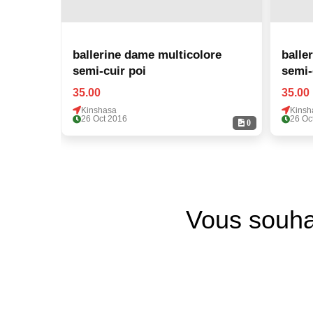
ballerine dame multicolore
balle
semi-cuir poi
semi-
35.00
35.00
Kinshasa
Kinsh
26 Oct 2016
26 Oc
0
Vous souha