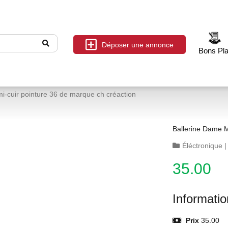
Déposer une annonce
Bons Pl
mi-cuir pointure 36 de marque ch créaction
Ballerine Dame M
Éléctronique
35.00
Informati
Prix
35.00