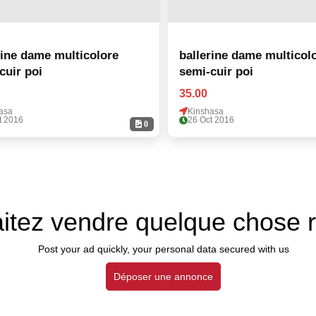
rine dame multicolore
ballerine dame multicol
cuir poi
semi-cuir poi
35.00
asa
Kinshasa
t 2016
26 Oct 2016
0
itez vendre quelque chose 
Post your ad quickly, your personal data secured with us
Déposer une annonce