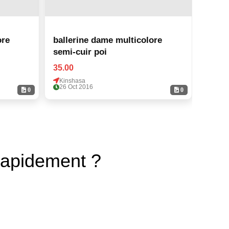
ore
ballerine dame multicolore
balle
semi-cuir poi
semi-
35.00
35.00
Kinshasa
Kinsh
26 Oct 2016
26 Oc
0
0
rapidement ?