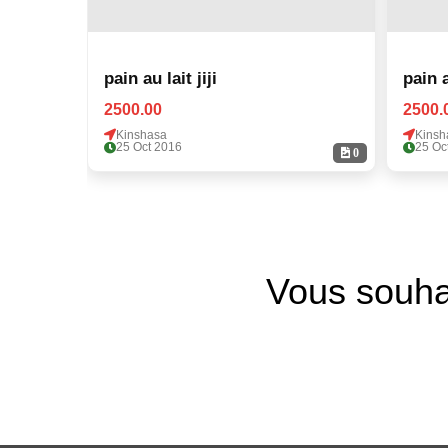
pain au lait jiji
pain a
2500.00
2500.
Kinshasa
Kinsh
25 Oct 2016
25 Oc
0
Vous souha