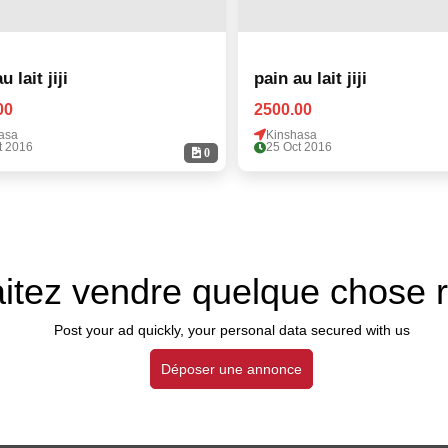
u lait jiji
pain au lait jiji
00
2500.00
asa
Kinshasa
t 2016
25 Oct 2016
0
itez vendre quelque chose 
Post your ad quickly, your personal data secured with us
Déposer une annonce