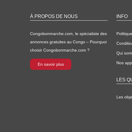
À PROPOS DE NOUS
INFO
Congobonmarche.com, le spécialiste des
Politique
annonces gratuites au Congo – Pourquoi
Conditio
choisir Congobonmarche.com ?
Qui so
Nos appl
En savoir plus
LES Q
Les obj