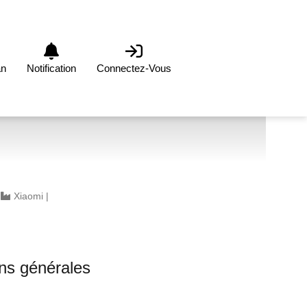
an
Notification
Connectez-Vous
|
Xiaomi
|
0
ons générales