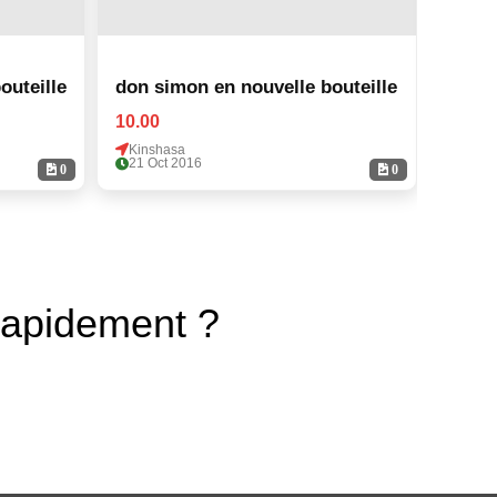
elle bouteille
don simon en nouvelle bouteille
10.00
10.00
Kinshasa
Kinsh
21 Oct 2016
21 Oc
0
0
rapidement ?