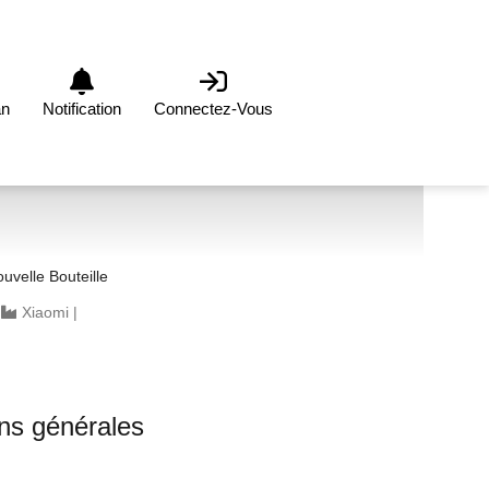
an
Notification
Connectez-Vous
 Simon En Nouvelle Bouteille
|
Xiaomi
|
ons générales