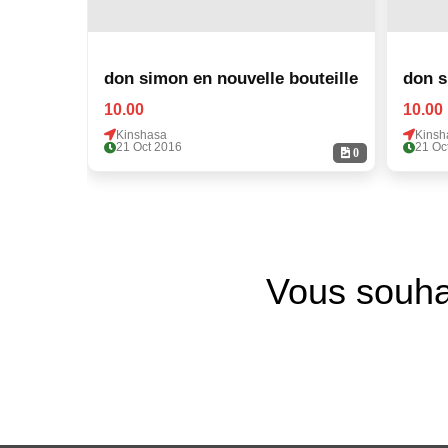
don simon en nouvelle bouteille
10.00
10.00
Kinshasa
Kinsh
21 Oct 2016
21 Oc
0
Vous souha