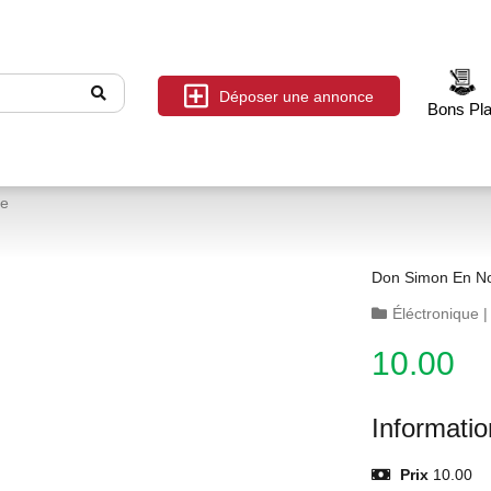
Déposer une annonce
Bons Pl
le
Don
Éléctronique
10.00
Informati
Prix
10.00