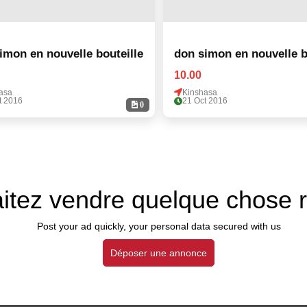
don simon en nouvelle bouteille
don simon en nouv
10.00
asa
Kinshasa
t 2016
21 Oct 2016
0
itez vendre quelque chose 
Post your ad quickly, your personal data secured with us
Déposer une annonce