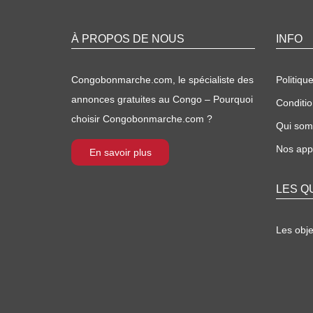
À PROPOS DE NOUS
INFO
Congobonmarche.com, le spécialiste des
Politique
annonces gratuites au Congo – Pourquoi
Conditio
choisir Congobonmarche.com ?
Qui so
Nos appl
En savoir plus
LES Q
Les obj