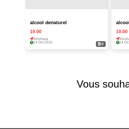
alcool denaturel
alcoo
10.00
10.00
Kinshasa
Kinsh
14 Oct 2016
14 Oc
0
Vous souha