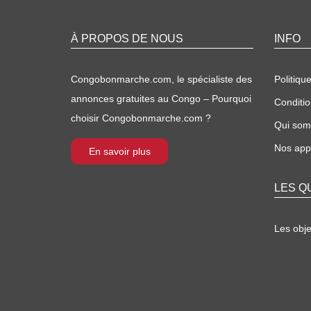
À PROPOS DE NOUS
INFO
Congobonmarche.com, le spécialiste des
Politique
annonces gratuites au Congo – Pourquoi
Conditio
choisir Congobonmarche.com ?
Qui so
Nos appl
En savoir plus
LES Q
Les obj