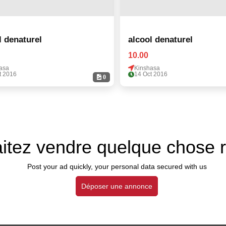
l denaturel
alcool denaturel
10.00
asa
Kinshasa
t 2016
14 Oct 2016
0
itez vendre quelque chose 
Post your ad quickly, your personal data secured with us
Déposer une annonce