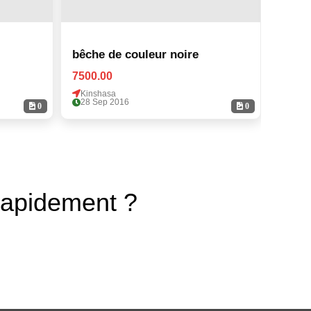
bêche de couleur noire
bêche
7500.00
7500.
Kinshasa
Kinsh
28 Sep 2016
28 Se
0
0
rapidement ?