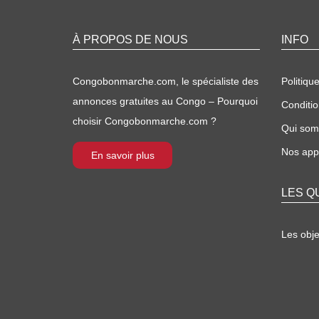
À PROPOS DE NOUS
INFO
Congobonmarche.com, le spécialiste des
Politique
annonces gratuites au Congo – Pourquoi
Conditio
choisir Congobonmarche.com ?
Qui so
Nos appl
En savoir plus
LES Q
Les obj