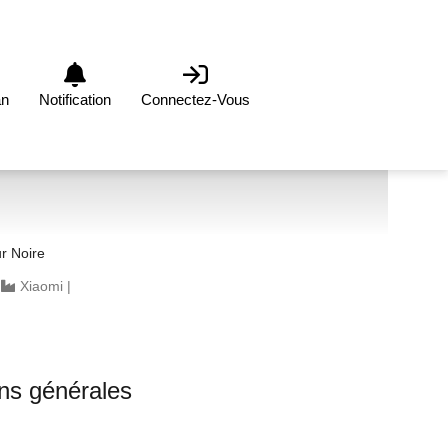
an
Notification
Connectez-Vous
r Noire
|
Xiaomi
|
0
ons générales