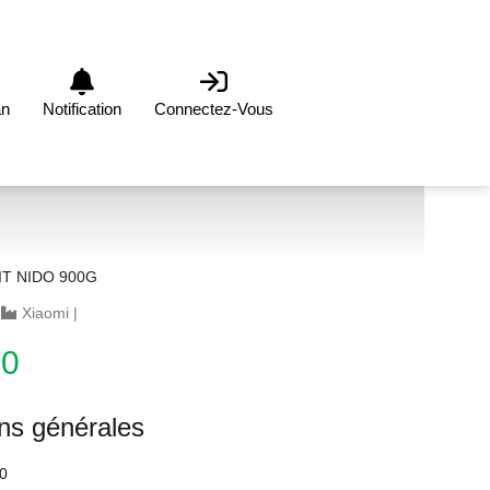
an
Notification
Connectez-Vous
IT NIDO 900G
|
Xiaomi
|
00
ons générales
0