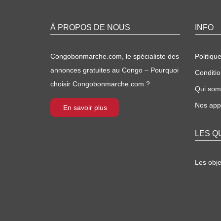
À PROPOS DE NOUS
INFO
Congobonmarche.com, le spécialiste des
Politique
annonces gratuites au Congo – Pourquoi
Conditio
choisir Congobonmarche.com ?
Qui so
Nos appl
En savoir plus
LES Q
Les obj