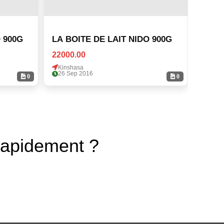
 900G
LA BOITE DE LAIT NIDO 900G
LA B
22000.00
22000
Kinshasa
Kinsh
26 Sep 2016
26 Se
0
0
rapidement ?